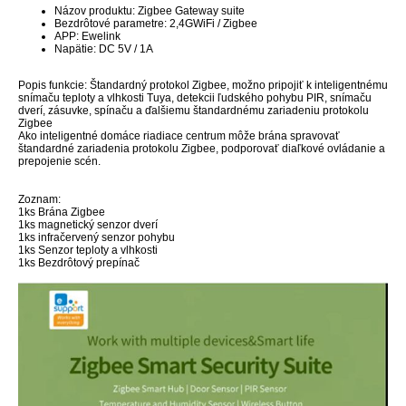
Názov produktu: Zigbee Gateway suite
Bezdrôtové parametre: 2,4GWiFi / Zigbee
APP: Ewelink
Napätie: DC 5V / 1A
Popis funkcie: Štandardný protokol Zigbee, možno pripojiť k inteligentnému
snímaču teploty a vlhkosti Tuya, detekcii ľudského pohybu PIR, snímaču
dverí, zásuvke, spínaču a ďalšiemu štandardnému zariadeniu protokolu
Zigbee
Ako inteligentné domáce riadiace centrum môže brána spravovať
štandardné zariadenia protokolu Zigbee, podporovať diaľkové ovládanie a
prepojenie scén.
Zoznam:
1ks Brána Zigbee
1ks magnetický senzor dverí
1ks infračervený senzor pohybu
1ks Senzor teploty a vlhkosti
1ks Bezdrôtový prepínač