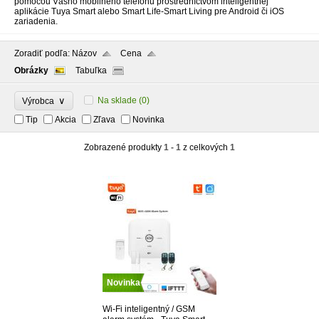
pomocou Vášho mobilného telefónu prostredníctvom inteligentnej
aplikácie Tuya Smart alebo Smart Life-Smart Living pre Android či iOS
zariadenia.
Zoradiť podľa:
Názov
Cena
Obrázky
Tabuľka
∨
Na sklade
(0)
Výrobca
Tip
Akcia
Zľava
Novinka
Zobrazené produkty
1 - 1
z celkových
1
Novinka
Wi-Fi inteligentný / GSM