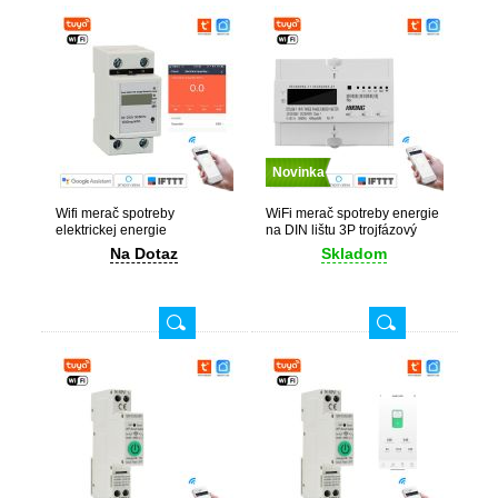
Novinka
Wifi merač spotreby
WiFi merač spotreby energie
elektrickej energie
na DIN lištu 3P trojfázový
Elektromer
TuyaSmart
Na Dotaz
Skladom