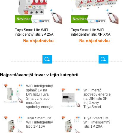
Novinka
Novinka
Tuya Smart Life WiFi
Tuya Smart Life WiFi
inteligentný Istič 3P 25A
inteligentný Istič XP XXA
podľa požiadavky zákazníka
Na objednávku
Na objednávku
Najpredávanejší tovar v tejto kategórii
WiFi inteligentný
spínač 1P na
WiFi merač
DIN lištu Tuya
spotreby energie
Smart Life app
na DIN lištu 3P
meračom
trojfázový
spotreby energie
TuyaSmart
Tuya Smart Life
Tuya Smart Life
WiFi inteligentný
WiFi inteligentný
Istič 1P 16A
Istič 1P 20A