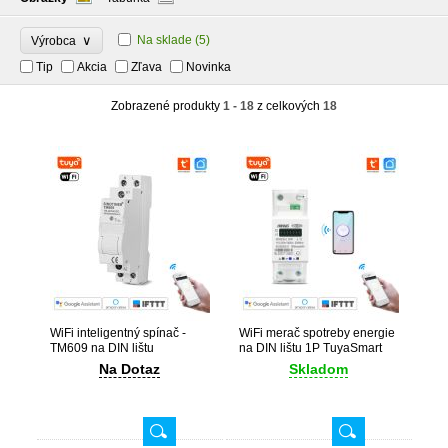
∨
Na sklade
(5)
Výrobca
Tip
Akcia
Zľava
Novinka
Zobrazené produkty
1 - 18
z celkových
18
WiFi inteligentný spínač -
WiFi merač spotreby energie
TM609 na DIN lištu
na DIN lištu 1P TuyaSmart
Na Dotaz
Skladom