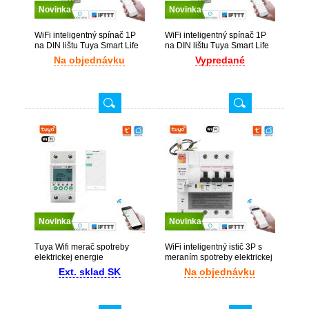
Novinka
Novinka
WiFi inteligentný spínač 1P
WiFi inteligentný spínač 1P
na DIN lištu Tuya Smart Life
na DIN lištu Tuya Smart Life
app
app meračom spotreby
Na objednávku
Vypredané
energie
Novinka
Novinka
Tuya Wifi merač spotreby
WiFi inteligentný istič 3P s
elektrickej energie
meraním spotreby elektrickej
Elektromer
energie Tuya Smart
Ext. sklad SK
Na objednávku