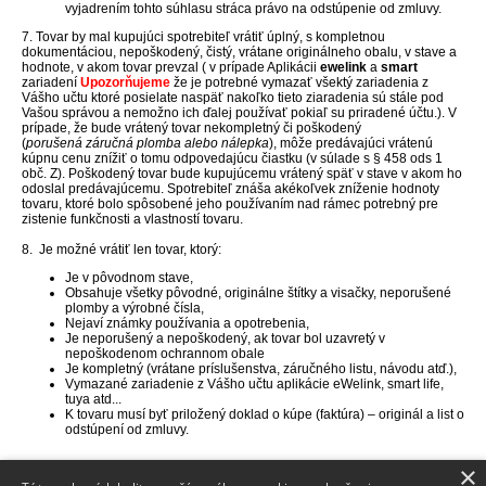
vyjadrením tohto súhlasu stráca právo na odstúpenie od zmluvy.
7.
Tovar by mal kupujúci spotrebiteľ vrátiť úplný, s kompletnou
dokumentáciou, nepoškodený, čistý, vrátane originálneho obalu, v stave a
hodnote, v akom tovar prevzal ( v prípade Aplikácii
ewelink
a
smart
zariadení
Upozorňujeme
že je potrebné vymazať všektý zariadenia z
Vášho učtu ktoré posielate naspäť nakoľko tieto ziaradenia sú stále pod
Vašou správou a nemožno ich ďalej používať pokiaľ su priradené účtu.). V
prípade, že bude vrátený tovar nekompletný či poškodený
(
porušená záručná plomba alebo nálepka
), môže predávajúci vrátenú
kúpnu cenu znížiť o tomu odpovedajúcu čiastku (v súlade s § 458 ods 1
obč. Z). Poškodený tovar bude kupujúcemu vrátený späť v stave v akom ho
odoslal predávajúcemu.
Spotrebiteľ znáša akékoľvek zníženie hodnoty
tovaru, ktoré bolo spôsobené jeho používaním nad rámec potrebný pre
zistenie funkčnosti a vlastností tovaru.
8. Je možné vrátiť len tovar, ktorý:
Je v pôvodnom stave,
Obsahuje všetky pôvodné, originálne štítky a visačky, neporušené
plomby a výrobné čísla,
Nejaví známky používania a opotrebenia,
Je neporušený a nepoškodený,
ak tovar bol uzavretý v
nepoškodenom ochrannom obale
Je kompletný (vrátane príslušenstva, záručného listu, návodu atď.),
Vymazané zariadenie z Vášho učtu aplikácie eWelink, smart life,
tuya atd...
K tovaru musí byť priložený doklad o kúpe (faktúra) – originál a list o
odstúpení od zmluvy.
×