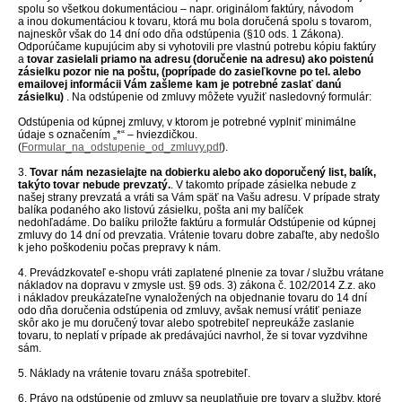
spolu so všetkou dokumentáciou – napr. originálom faktúry, návodom
a inou dokumentáciou k tovaru, ktorá mu bola doručená spolu s tovarom,
najneskôr však do 14 dní odo dňa odstúpenia (§10 ods. 1 Zákona).
Odporúčame kupujúcim aby si vyhotovili pre vlastnú potrebu kópiu faktúry
a
tovar zasielali priamo na adresu (doručenie na adresu) ako poistenú
zásielku pozor nie na poštu,
(poprípade do zasieľkovne po tel. alebo
emailovej informácii Vám zašleme kam je potrebné zaslať danú
zásielku)
. Na odstúpenie od zmluvy môžete využiť nasledovný formulár:
Odstúpenia od kúpnej zmluvy, v ktorom je potrebné vyplniť minimálne
údaje s označením „*“ – hviezdičkou.
(
Formular_na_odstupenie_od_zmluvy.pdf
).
3.
Tovar nám nezasielajte
na dobierku alebo ako doporučený list, balík,
takýto tovar nebude prevzatý.
.
V takomto prípade zásielka nebude z
našej strany prevzatá a vráti sa Vám späť na Vašu adresu.
V prípade straty
balíka podaného ako listovú zásielku, pošta ani my balíček
nedohľadáme. Do balíku priložte faktúru a formulár Odstúpenie od kúpnej
zmluvy do 14 dní od prevzatia.
Vrátenie tovaru dobre zabaľte, aby nedošlo
k jeho poškodeniu počas prepravy k nám.
4. Prevádzkovateľ e-shopu vráti zaplatené plnenie za tovar / službu vrátane
nákladov na dopravu v zmysle ust. §9 ods. 3) zákona č. 102/2014 Z.z. ako
i nákladov preukázateľne vynaložených na objednanie tovaru do 14 dní
odo dňa doručenia odstúpenia od zmluvy, avšak nemusí vrátiť peniaze
skôr ako je mu doručený tovar alebo spotrebiteľ nepreukáže zaslanie
tovaru, to neplatí v prípade ak predávajúci navrhol, že si tovar vyzdvihne
sám.
5. Náklady na vrátenie tovaru znáša spotrebiteľ.
6. Právo na odstúpenie od zmluvy sa neuplatňuje pre tovary a služby, ktoré