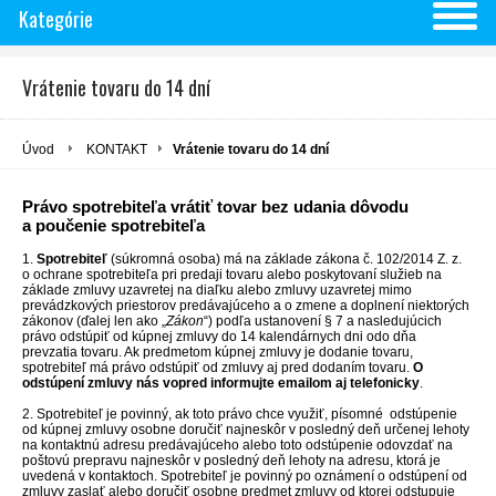
Kategórie
Vrátenie tovaru do 14 dní
Úvod
KONTAKT
Vrátenie tovaru do 14 dní
Právo spotrebiteľa vrátiť tovar bez udania dôvodu
a poučenie spotrebiteľa
1.
Spotrebiteľ
(súkromná osoba) má na základe zákona č. 102/2014 Z. z.
o ochrane spotrebiteľa pri predaji tovaru alebo poskytovaní služieb na
základe zmluvy uzavretej na diaľku alebo zmluvy uzavretej mimo
prevádzkových priestorov predávajúceho a o zmene a doplnení niektorých
zákonov (ďalej len ako „
Zákon
“) podľa ustanovení § 7 a nasledujúcich
právo odstúpiť od kúpnej zmluvy do 14 kalendárnych dni odo dňa
prevzatia tovaru. Ak predmetom kúpnej zmluvy je dodanie tovaru,
spotrebiteľ má právo odstúpiť od zmluvy aj pred dodaním tovaru.
O
odstúpení zmluvy nás vopred informujte emailom aj telefonicky
.
2. Spotrebiteľ je povinný, ak toto právo chce využiť, písomné odstúpenie
od kúpnej zmluvy osobne doručiť najneskôr v posledný deň určenej lehoty
na kontaktnú adresu predávajúceho alebo toto odstúpenie odovzdať na
poštovú prepravu najneskôr v posledný deň lehoty na adresu, ktorá je
uvedená v kontaktoch. Spotrebiteľ je povinný po oznámení o odstúpení od
zmluvy zaslať alebo doručiť osobne predmet zmluvy od ktorej odstupuje