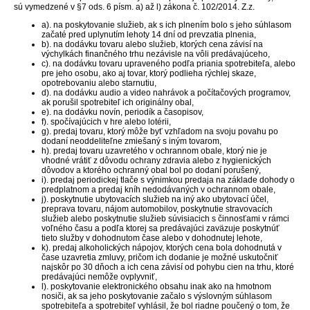
sú vymedzené v §7 ods. 6 písm. a) až l) zákona č. 102/2014. Z.z.
a). na poskytovanie služieb, ak s ich plnením bolo s jeho súhlasom
začaté pred uplynutím lehoty 14 dní od prevzatia plnenia,
b). na dodávku tovaru alebo služieb, ktorých cena závisí na
výchylkách finančného trhu nezávisle na vôli predávajúceho,
c). na dodávku tovaru upraveného podľa priania spotrebiteľa, alebo
pre jeho osobu, ako aj tovar, ktorý podlieha rýchlej skaze,
opotrebovaniu alebo starnutiu,
d). na dodávku audio a video nahrávok a počítačových programov,
ak porušil spotrebiteľ ich originálny obal,
e). na dodávku novín, periodík a časopisov,
f). spočívajúcich v hre alebo lotérii,
g).
predaj tovaru, ktorý môže byť vzhľadom na svoju povahu po
dodaní neoddeliteľne zmiešaný s iným tovarom,
h).
predaj tovaru uzavretého v ochrannom obale, ktorý nie je
vhodné vrátiť z dôvodu ochrany zdravia alebo z hygienických
dôvodov a ktorého ochranný obal bol po dodaní porušený,
i).
predaj periodickej tlače s výnimkou predaja na základe dohody o
predplatnom a predaj kníh nedodávaných v ochrannom obale,
j).
poskytnutie ubytovacích služieb na iný ako ubytovací účel,
preprava tovaru, nájom automobilov, poskytnutie stravovacích
služieb alebo poskytnutie služieb súvisiacich s činnosťami v rámci
voľného času a podľa ktorej sa predávajúci zaväzuje poskytnúť
tieto služby v dohodnutom čase alebo v dohodnutej lehote,
k).
predaj alkoholických nápojov, ktorých cena bola dohodnutá v
čase uzavretia zmluvy, pričom ich dodanie je možné uskutočniť
najskôr po 30 dňoch a ich cena závisí od pohybu cien na trhu, ktoré
predávajúci nemôže ovplyvniť,
l).
poskytovanie elektronického obsahu inak ako na hmotnom
nosiči, ak sa jeho poskytovanie začalo s výslovným súhlasom
spotrebiteľa a spotrebiteľ vyhlásil, že bol riadne poučený o tom, že