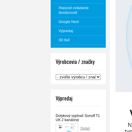
Hlasové ovládanie
domácnosti
Google Nest
Výpredaj
3D tlač
Výrobcovia / značky
Výpredaj
Dotykový vypínač Sonoff T1
UK 2 kanálový
Detail