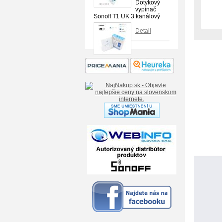
Dotykový
vypínač
Sonoff T1 UK 3 kanálový
Detail