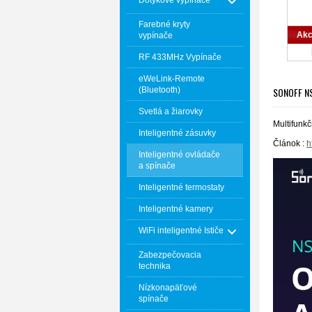
Dotykové vypínače
Farebné kryty
Akc
vypínače
RF 433MHz Vypínače
eWeLink-Remote
SONOFF NS
(Bluetooth)
Svetlá a žiarovky
Multifunk
Inteligentné zásuvky
Článok :
h
Inteligentné ovládače
a spínače
Inteligentné termostaty
Inteligentné kamery
WiFi inteligentné Ističe
Zabezpečovacia
technika
Nízkonapäťové
spínače