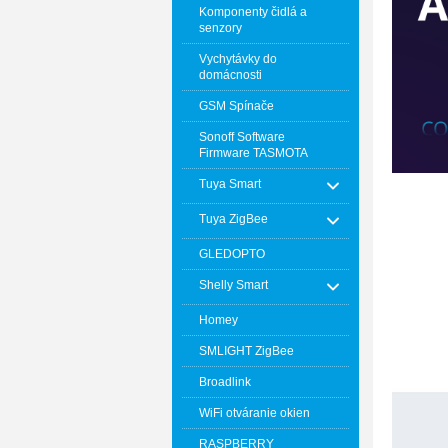
Komponenty čidlá a
senzory
Vychytávky do
domácnosti
GSM Spínače
Sonoff Software
Firmware TASMOTA
Tuya Smart
Tuya ZigBee
GLEDOPTO
Shelly Smart
Homey
SMLIGHT ZigBee
Broadlink
WiFi otváranie okien
RASPBERRY