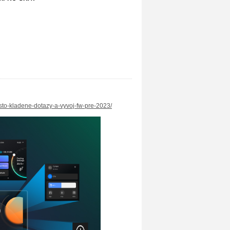
sto-kladene-dotazy-a-vyvoj-fw-pre-2023/