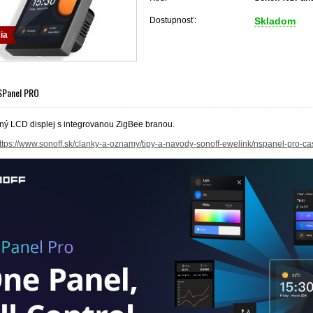
Dostupnosť:
Skladom
ia
Panel PRO
čný LCD displej s integrovanou ZigBee branou.
ttps://www.sonoff.sk/clanky-a-oznamy/tipy-a-navody-sonoff-ewelink/nspanel-pro-ca