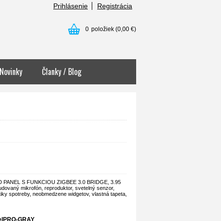
Prihlásenie
Registrácia
0
položiek
(0,00 €)
Novinky
Članky / Blog
PANEL S FUNKCIOU ZIGBEE 3.0 BRIDGE, 3.95
udovaný mikrofón, reproduktor, svetelný senzor,
istiky spotreby, neobmedzene widgetov, vlastná tapeta,
elPRO-GRAY