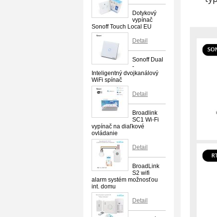
Dotykový
vypínač
Sonoff Touch Local EU
Detail
Sonoff Dual
-
Inteligentný dvojkanálový
WiFi spínač
Detail
Broadlink
SC1 Wi-Fi
vypínač na diaľkové
ovládanie
Detail
BroadLink
S2 wifi
alarm systém možnosťou
int. domu
Detail