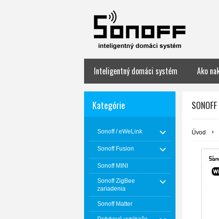
Inteligentný domáci systém
Ako na
Kategórie
SONOFF 
Sonoff / eWeLink
Úvod
Sonoff Fusion
Sonoff MINI
Sonoff ZigBee
zariadenia
Sonoff Matter