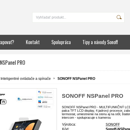
kupovať?
Kontakt
Spolupráca
Tipy a návody Sonoff
NSPanel PRO
Inteligentné ovládače a spínače
SONOFF NSPanel PRO
SONOFF NSPanel PRO
SONOFF NSPanel PRO - MULTIFUNKČNÝ LCD 
palca TFT LCD display, 4 jadrový procesor, zab
termostat, umiestnenie na stenu aj na stôl, štat
intercom - spolupracuje s kamerou
Výrobca:
SONOFF
Kód:
Sonoff-NSPan