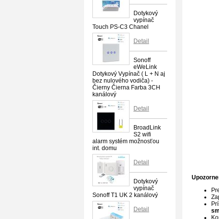
Dotykový
vypínač
Touch PS-C3 Chanel
Detail
Sonoff
eWeLink
Dotykový Vypínač ( L + N aj
bez nulového vodiča) -
Čierny Čierna Farba 3CH
kanálový
Detail
BroadLink
S2 wifi
alarm systém možnosťou
int. domu
Detail
Upozorne
Dotykový
vypínač
Pr
Sonoff T1 UK 2 kanálový
Za
Pr
Detail
sm
Kon