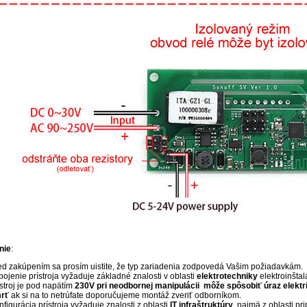
nie
:
ed zakúpením sa prosím uistite, že typ zariadenia zodpovedá Vašim požiadavkám.
pojenie prístroja vyžaduje základné znalosti v oblasti
elektrotechniky
elektroinštal
ístroj je pod napätím
230V pri neodbornej manipulácii môže spôsobiť úraz elekt
rť
ak si na to netrúfate doporučujeme montáž zveriť odborníkom.
figurácia prístroja vyžaduje znalosti z oblasti
IT infraštruktúry
, najmä z oblasti pr