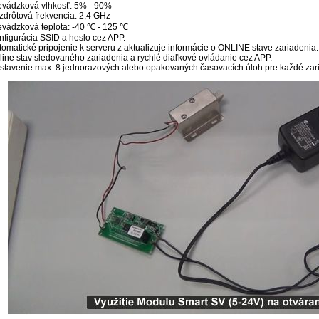
evádzková vlhkosť: 5% - 90%
zdrôtová frekvencia: 2,4 GHz
evádzková teplota: -40 ℃ - 125 ℃
nfigurácia SSID a heslo cez APP.
tomatické pripojenie k serveru z aktualizuje informácie o ONLINE stave zariadenia.
line stav sledovaného zariadenia a rychlé diaľkové ovládanie cez APP.
stavenie max. 8 jednorazových alebo opakovaných časovacích úloh pre každé zar