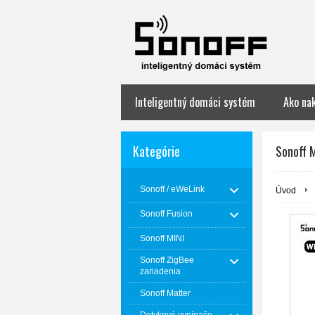
Inteligentný domáci systém
Ako na
Kategórie
Sonoff M
Sonoff / eWeLink
Úvod
Sonoff Fusion
Sonoff MINI
Sonoff ZigBee
zariadenia
Sonoff Matter