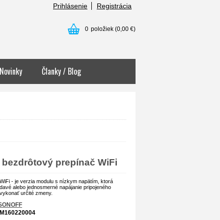
Prihlásenie
Registrácia
0
položiek
(0,00 €)
Novinky
Članky / Blog
) bezdrôtový prepínač WiFi
WiFi -
je verzia modulu s nízkym napätím, ktorá
iedavé alebo jednosmerné napájanie pripojeného
e vykonať určité zmeny.
SONOFF
IM160220004