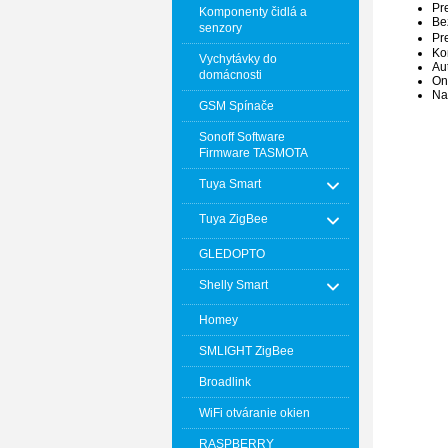
Pr
Komponenty čidlá a
Be
senzory
Pr
Ko
Vychytávky do
Au
domácnosti
On
Na
GSM Spínače
Sonoff Software
Firmware TASMOTA
Tuya Smart
Tuya ZigBee
GLEDOPTO
Shelly Smart
Homey
SMLIGHT ZigBee
Broadlink
WiFi otváranie okien
RASPBERRY