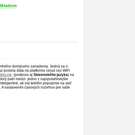
Skladom
gentného domáceho zariadenia. Jedná sa o
ul posiela dáta na platformu cloud cez WiFi
WeLink
(podpora aj
Slovenského jazyka
) na
torý patrí medzi jedno z najspolahlivejšie
teligentné, ak má telefón pripojenie na sieť
. A nastavením časových rozvrhov pre vaše