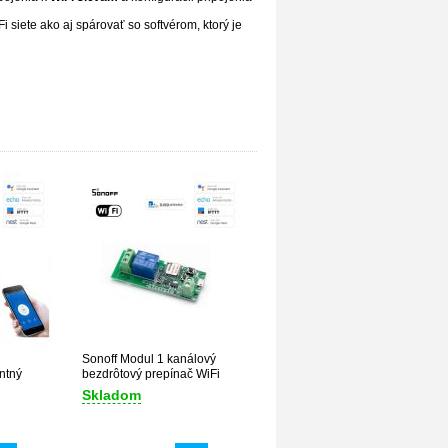
i siete ako aj spárovať so softvérom, ktorý je
Sonoff Modul 1 kanálový
ntný
bezdrôtový prepínač WiFi
5V+RF
Skladom