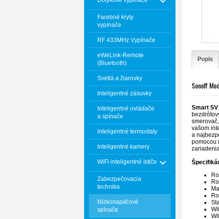
Dotykové vypínače
Farebné kryty
vypínače
RF 433MHz Vypínače
eWeLink-Remote
Popis
(Bluetooth)
Svetlá a žiarovky
Sonoff Mod
Inteligentné zásuvky
Smart SV
Inteligentné ovládače
bezdrôtový
a spínače
smerovač,
vašom inte
Inteligentné termostaty
a najbezpe
pomocou n
Inteligentné kamery
zariadenia
WiFi inteligentné Ističe
Špecifiká
Ro
Zabezpečovacia
Ro
technika
Ma
Ro
Nízkonapäťové
St
WiF
spínače
Wi