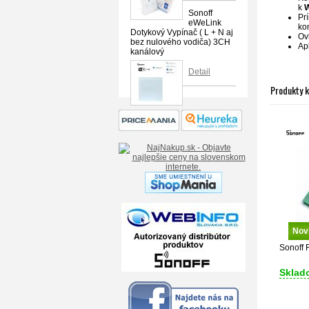
k
W
Sonoff
Pr
eWeLink
ko
Dotykový Vypínač ( L + N aj
Ovl
bez nulového vodiča) 3CH
Ap
kanálový
Detail
Produkty 
Nov
Sonoff
Sklad