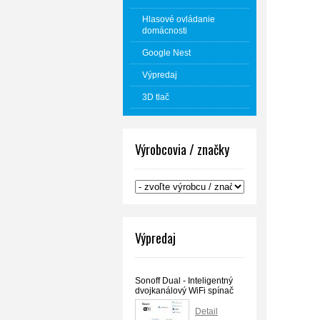
Hlasové ovládanie
domácnosti
Google Nest
Výpredaj
3D tlač
Výrobcovia / značky
Výpredaj
Sonoff Dual - Inteligentný
dvojkanálový WiFi spínač
Detail