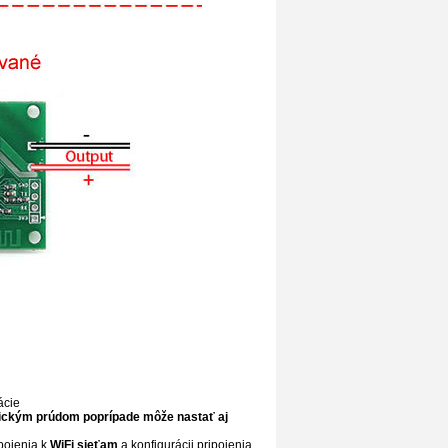
ácie
rickým prúdom poprípade môže nastať aj
ipojenia k
WiFi sieťam
a konfigurácii pripojenia