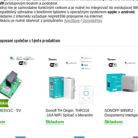
ifi
prístupovým bodom a podobne.
ístroj nie je samostatne funkčným celkom a je nutné ho integrovať do existujúcej WiF
mpatibilný výhradne s telefónmi tabletmi s operačným systémom
apple
a
android.
ádanie z internetu vyžaduje nepretržité pripojenie na internet.
likáciu je nutné stiahnuť z príslušného
AppStore
/
GooglePlay
kupované spoločne s týmto produktom
inka
 RE5V1C - 5V
Sonoff TH Origin: THR316
SONOFF MINIR2 -
-16A WiFi Spínač s Meraním
Dvojsmerný intelige
Teploty a Vlhkosti
prepínač
om
Skladom
Skladom