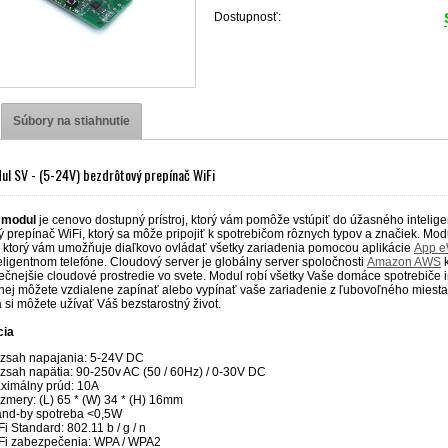
Dostupnosť:
Súbory na stiahnutie
ul SV - (5-24V) bezdrôtový prepínač WiFi
 modul
je cenovo dostupný prístroj, ktorý vám pomôže vstúpiť do úžasného inteli
 prepínač WiFi, ktorý sa môže pripojiť k spotrebičom rôznych typov a značiek. Mod
 ktorý vám umožňuje diaľkovo ovládať všetky zariadenia pomocou aplikácie
App e
ligentnom telefóne. Cloudový server je globálny server spoločnosti
Amazon AWS
k
čnejšie cloudové prostredie vo svete. Modul robí všetky Vaše domáce spotrebiče in
ej môžete vzdialene zapínať alebo vypínať vaše zariadenie z ľubovoľného miesta
 si môžete užívať Váš bezstarostný život.
cia
zsah napajania: 5-24V DC
zsah napätia: 90-250v AC (50 / 60Hz) / 0-30V DC
ximálny prúd: 10A
zmery: (L) 65 * (W) 34 * (H) 16mm
and-by spotreba <0,5W
i Standard: 802.11 b / g / n
Fi zabezpečenia: WPA / WPA2