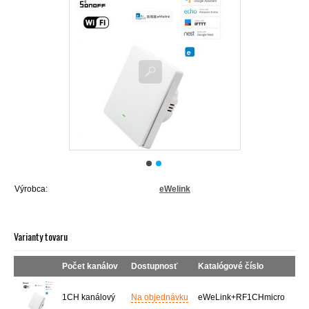
Výrobca:
eWelink
Varianty tovaru
Počet kanálov
Dostupnosť
Katalógové číslo
1CH kanálový
Na objednávku
eWeLink+RF1CHmicro