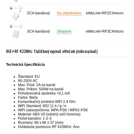
2CH kanálový
Na objednávku
eWeLink+RF2CHmicro
3CH kanálový
Skladom
eWeLink+RF3CHmicro
WiFi+RF 433MHz Tlačítkový vypínač eWeLink (mikrospínač)
Technická špecifikácia
Štandard:
EU
90-250V
AC
Max.
Prúd
:
2A
na
kanál
Max.
Príkon
:
500W
na
kanál
Pohotovostná
spotreba
<
0,1
mA
Farba: Biela
Komunikačný
protokol
WiFi
2.4
Ghz
WiFi
Standard
:
802.11
b
/
g
/ n
WiFi
zabezpečenia:
WPA
-
PSK
/
WPA2
-
PSK
Material
:
ABS
V0
(
odolný voči
horenia
)
Počet
kanálov
:
1-2-3
Rozmery
:
86
x 86
x 37
(
mm
)
Ovládanie pomocou RF 433MHz: Áno