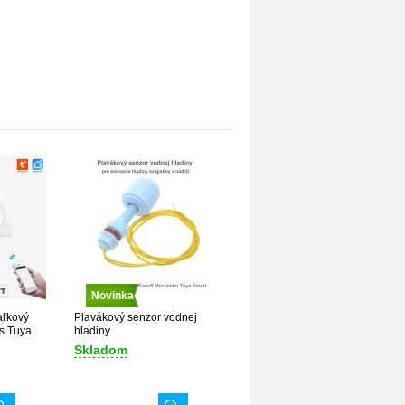
Novinka
aľkový
Plavákový senzor vodnej
s Tuya
hladiny
Skladom