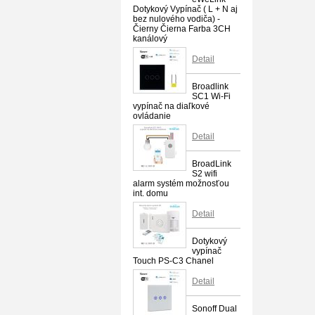
Dotykový Vypínač ( L + N aj
bez nulového vodiča) -
Čierny Čierna Farba 3CH
kanálový
Detail
Broadlink
SC1 Wi-Fi
vypínač na diaľkové
ovládanie
Detail
BroadLink
S2 wifi
alarm systém možnosťou
int. domu
Detail
Dotykový
vypínač
Touch PS-C3 Chanel
Detail
Sonoff Dual