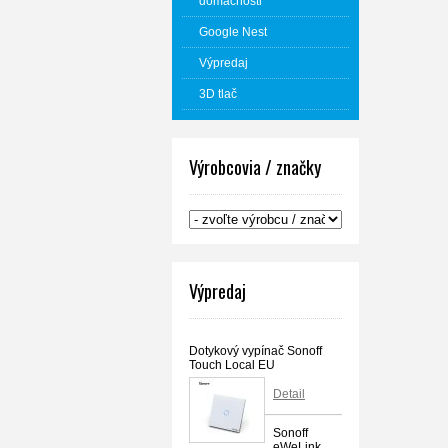
domácnosti
Google Nest
Výpredaj
3D tlač
Výrobcovia / značky
Výpredaj
Dotykový vypínač Sonoff
Touch Local EU
Detail
Sonoff
eWeLink