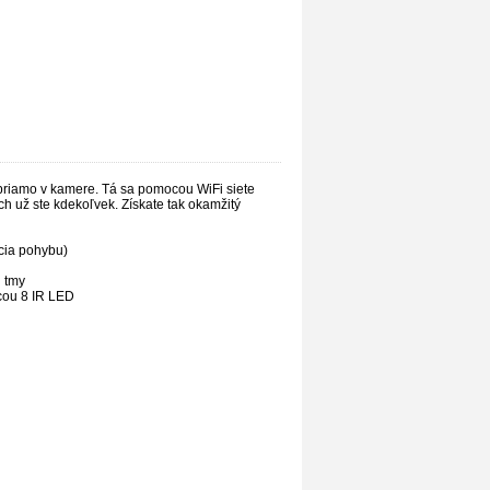
 priamo v kamere. Tá sa pomocou WiFi siete
 už ste kdekoľvek. Získate tak okamžitý
kcia pohybu)
j tmy
ocou 8 IR LED