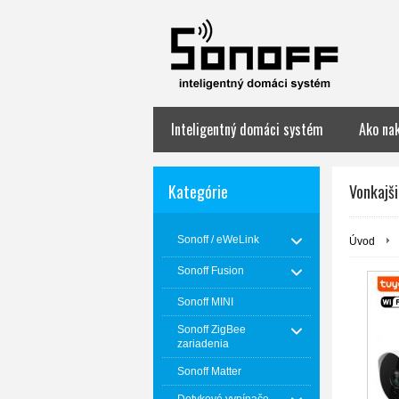
Inteligentný domáci systém
Ako na
Kategórie
Vonkajš
Sonoff / eWeLink
Úvod
Sonoff Fusion
Sonoff MINI
Sonoff ZigBee
zariadenia
Sonoff Matter