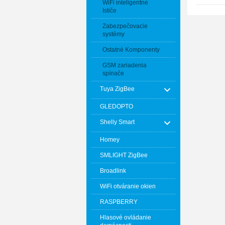
WiFi inteligentné
Ističe
Zabezpečovacie
systémy
Ostatné Komponenty
GSM zariadenia
spínače
Tuya ZigBee
GLEDOPTO
Shelly Smart
Homey
SMLIGHT ZigBee
Broadlink
WiFi otváranie okien
RASPBERRY
Hlasové ovládanie