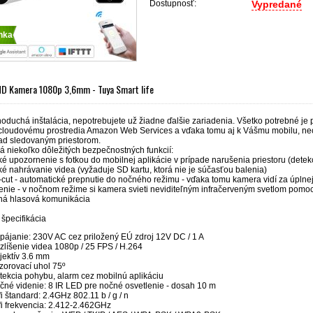
Dostupnosť:
Vypredané
nka
 HD Kamera 1080p 3,6mm - Tuya Smart life
oduchá inštalácia, nepotrebujete už žiadne ďalšie zariadenia. Všetko potrebné je
u cloudovému prostredia Amazon Web Services a vďaka tomu aj k Vášmu mobilu, nech
ad sledovaným priestorom.
 niekoľko dôležitých bezpečnostných funkcií:
é upozornenie s fotkou do mobilnej aplikácie v prípade narušenia priestoru (dete
é nahrávanie videa (vyžaduje SD kartu, ktorá nie je súčasťou balenia)
-cut - automatické prepnutie do nočného režimu - vďaka tomu kamera vidí za úplne
tlenie - v nočnom režime si kamera svieti neviditeľným infračerveným svetlom pom
ná hlasová komunikácia
špecifikácia
pájanie: 230V AC cez priložený EÚ zdroj 12V DC / 1 A
zlíšenie videa 1080p / 25 FPS / H.264
jektív 3.6 mm
zorovací uhol 75º
tekcia pohybu, alarm cez mobilnú aplikáciu
čné videnie: 8 IR LED pre nočné osvetlenie - dosah 10 m
i štandard: 2.4GHz 802.11 b / g / n
fi frekvencia: 2.412-2.462GHz