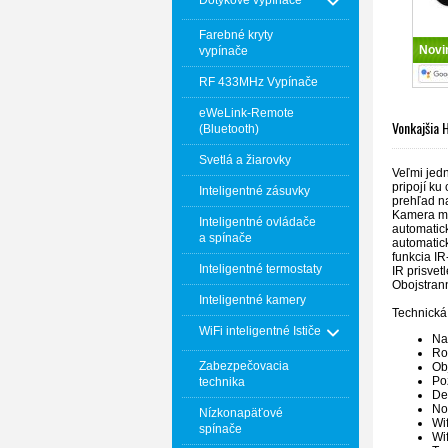
Dotykové vypínače
Farebné kryty
Novi
vypínače
RF 433MHz Vypínače
eWeLink-Remote
Vonkajšia
(Bluetooth)
Svetlá a žiarovky
Veľmi jedn
pripojí k
Inteligentné zásuvky
prehľad n
Kamera má
Inteligentné ovládače
automatick
a spínače
automatick
funkcia IR
Inteligentné termostaty
IR prisve
Obojstran
Inteligentné kamery
Technická 
WiFi inteligentné Ističe
Na
Ro
Zabezpečovacia
Ob
Po
technika
De
No
Nízkonapäťové
Wif
spínače
Wi