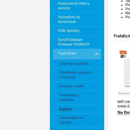
Ty
Komponenty čidlá a
Pr
senzory
Po
Ma
Vychytávky do
Po
domácnosti
GSM Spínače
Produkty 
Sonoff Software
Firmware TASMOTA
Tuya Smart
Zásuvky a spínače
Osvetlenie: vypínače
a žiarovky
Senzory a čidla
Termostaty a
regulácie
WiFi in
rolety-
Kamery
Life
Na Do
Nízkonapäťové
spínače