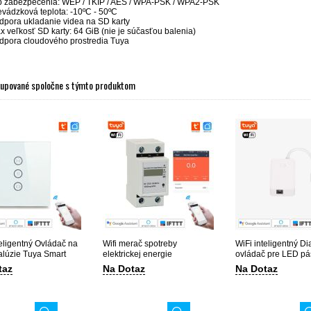
p zabezpečenia: WEP / TKIP / AES / WPA-PSK / WPA2-PSK
evádzková teplota: -10ºC - 50ºC
dpora ukladanie videa na SD karty
x veľkosť SD karty: 64 GiB (nie je súčasťou balenia)
dpora cloudového prostredia Tuya
kupované spoločne s týmto produktom
teligentný Ovládač na
Wifi merač spotreby
WiFi inteligentný Di
žalúzie Tuya Smart
elektrickej energie
ovládač pre LED pá
Elektromer
Smart Life
taz
Na Dotaz
Na Dotaz