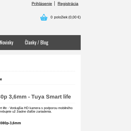
Prihlásenie
Registrácia
0
položiek
(0,00 €)
Novinky
Članky / Blog
fe
p 3,6mm - Tuya Smart life
 life - Vonkajšia HD kamera s podporou mobilného
rebujete už žiadne ďalšie zariadenia.
080p-3,6mm