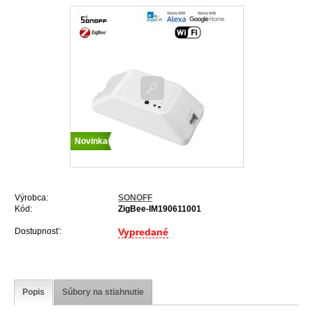
Novinka
Výrobca:
SONOFF
Kód:
ZigBee-IM190611001
Dostupnosť:
Vypredané
Popis
Súbory na stiahnutie