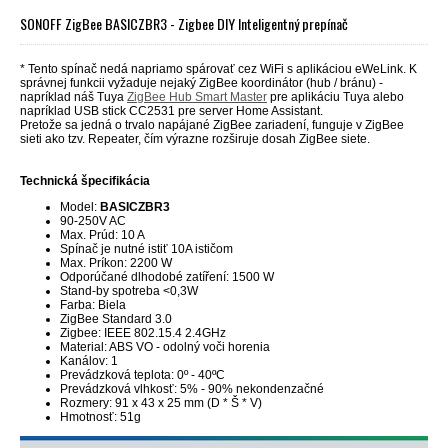
SONOFF ZigBee BASICZBR3 - Zigbee DIY Inteligentný prepínač
* Tento spínač nedá napriamo spárovať cez WiFi s aplikáciou eWeLink. K
správnej funkcii vyžaduje nejaký ZigBee koordinátor (hub / bránu) -
napríklad náš Tuya
ZigBee Hub Smart Master
pre aplikáciu Tuya alebo
napríklad USB stick CC2531 pre server Home Assistant.
Pretože sa jedná o trvalo napájané ZigBee zariadení, funguje v ZigBee
sieti ako tzv. Repeater, čím výrazne rozširuje dosah ZigBee siete.
Technická špecifikácia
Model:
BASICZBR3
90-250V AC
Max. Prúd: 10 A
Spínač je nutné istiť 10A ističom
Max. Príkon: 2200 W
Odporúčané dlhodobé zatíření: 1500 W
Stand-by spotreba <0,3W
Farba: Biela
ZigBee Standard 3.0
Zigbee: IEEE 802.15.4 2.4GHz
Material: ABS VO - odolný voči horenia
Kanálov: 1
Prevádzková teplota: 0º - 40ºC
Prevádzková vlhkosť: 5% - 90% nekondenzačné
Rozmery: 91 x 43 x 25 mm (D * Š * V)
Hmotnosť: 51g