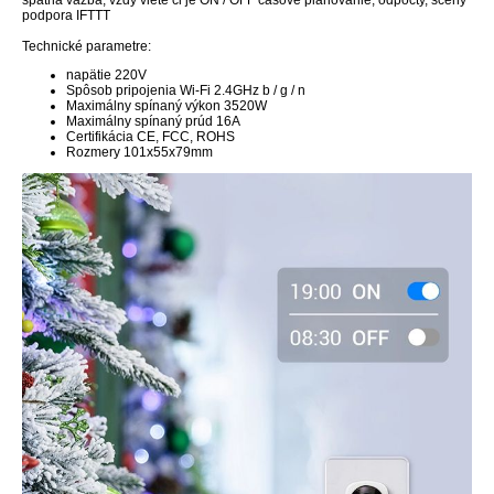
spätná väzba, vždy viete či je ON / OFF časové plánovanie, odpočty, scény
podpora IFTTT
Technické parametre:
napätie 220V
Spôsob pripojenia Wi-Fi 2.4GHz b / g / n
Maximálny spínaný výkon 3520W
Maximálny spínaný prúd 16A
Certifikácia CE, FCC, ROHS
Rozmery 101x55x79mm